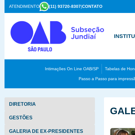
ATENDIMENTO
(11) 93720-8307
|
CONTATO
INSTIT
Intimações On Line OAB/SP
Tabelas de Hon
Passo a Passo para impressão
DIRETORIA
GALE
GESTÕES
GALERIA DE EX-PRESIDENTES