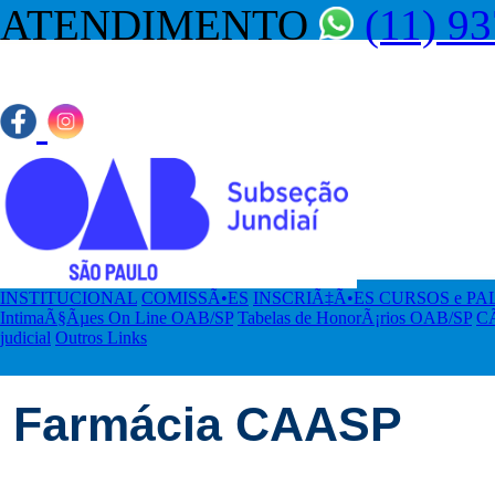
ATENDIMENTO
(11) 9
ACESSO AOS E-MAILS
INSTITUCIONAL
COMISSÃ•ES
INSCRIÃ‡Ã•ES CURSOS e P
IntimaÃ§Ãµes On Line OAB/SP
Tabelas de HonorÃ¡rios OAB/SP
CÃ
judicial
Outros Links
Farmácia CAASP