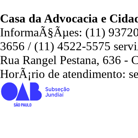
Casa da Advocacia e Cida
InformaÃ§Ãµes: (11) 93720-
3656 / (11) 4522-5575 serv
Rua Rangel Pestana, 636 - C
HorÃ¡rio de atendimento: se